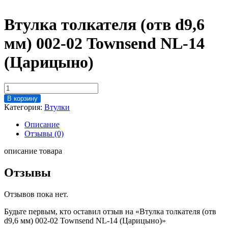
Втулка толкателя (отв d9,6
мм) 002-02 Townsend NL-14
(Царицыно)
Количество
товара
В корзину
Втулка
Категория:
Втулки
толкателя
(отв
Описание
d9,6
Отзывы (0)
мм)
002-
описание товара
02
Townsend
Отзывы
NL-
14
Отзывов пока нет.
(Царицыно)
Будьте первым, кто оставил отзыв на «Втулка толкателя (отв
d9,6 мм) 002-02 Townsend NL-14 (Царицыно)»