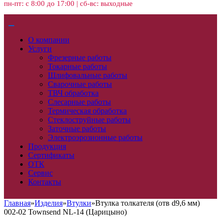
пн-пт: с 8:00 до 17:00 | сб-вс: выходные
О компании
Услуги
Фрезерные работы
Токарные работы
Шлифовальные работы
Сварочные работы
ТВЧ обработка
Слесарные работы
Термическая обработка
Стеклоструйные работы
Заточные работы
Электроэрозионные работы
Продукция
Сертификаты
ОТК
Сервис
Контакты
Главная
»
Изделия
»
Втулки
»
Втулка толкателя (отв d9,6 мм)
002-02 Townsend NL-14 (Царицыно)