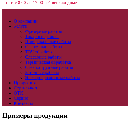
пн-пт: с 8:00 до 17:00 | сб-вс: выходные
О компании
Услуги
Фрезерные работы
Токарные работы
Шлифовальные работы
Сварочные работы
ТВЧ обработка
Слесарные работы
Термическая обработка
Стеклоструйные работы
Заточные работы
Электроэрозионные работы
Продукция
Сертификаты
ОТК
Сервис
Контакты
Примеры продукции