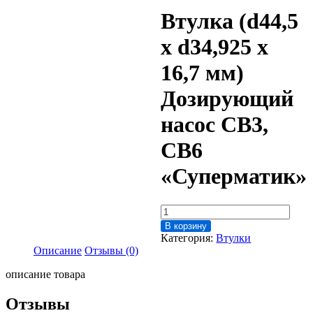
Втулка (d44,5
x d34,925 x
16,7 мм)
Дозирующий
насос CB3,
CB6
«Суперматик»
Количество
товара
В корзину
Втулка
Категория:
Втулки
(d44,5
Описание
Отзывы (0)
x
d34,925
описание товара
x
16,7
Отзывы
мм)