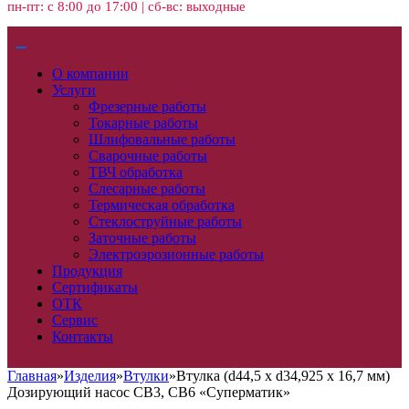
пн-пт: с 8:00 до 17:00 | сб-вс: выходные
О компании
Услуги
Фрезерные работы
Токарные работы
Шлифовальные работы
Сварочные работы
ТВЧ обработка
Слесарные работы
Термическая обработка
Стеклоструйные работы
Заточные работы
Электроэрозионные работы
Продукция
Сертификаты
ОТК
Сервис
Контакты
Главная
»
Изделия
»
Втулки
»
Втулка (d44,5 x d34,925 x 16,7 мм)
Дозирующий насос CB3, CB6 «Суперматик»