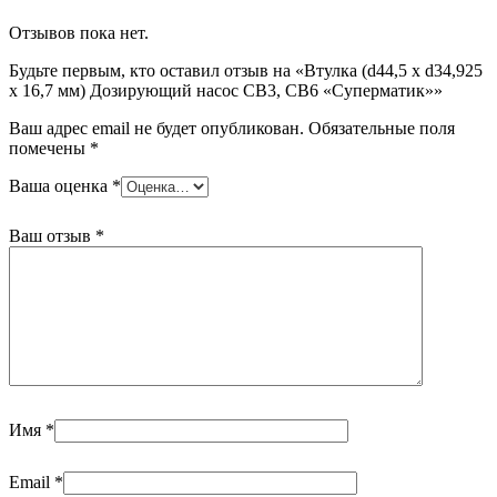
Дозирующий
Отзывов пока нет.
насос
CB3,
Будьте первым, кто оставил отзыв на «Втулка (d44,5 x d34,925
CB6
x 16,7 мм) Дозирующий насос CB3, CB6 «Суперматик»»
"Суперматик"
Ваш адрес email не будет опубликован.
Обязательные поля
помечены
*
Ваша оценка
*
Ваш отзыв
*
Имя
*
Email
*