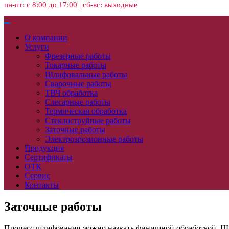
пн-пт: с 8:00 до 17:00 | сб-вс: выходные
О компании
Услуги
Фрезерные работы
Токарные работы
Шлифовальные работы
Сварочные работы
ТВЧ обработка
Слесарные работы
Термическая обработка
Стеклоструйные работы
Заточные работы
Электроэрозионные работы
Продукция
Сертификаты
ОТК
Сервис
Контакты
Заточные работы
Процесс шлифования можно назвать финишной обработкой. Шлиф