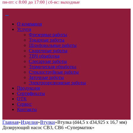
пн-пт: с 8:00 до 17:00 | сб-вс: выходные
О компании
Услуги
Фрезерные работы
Токарные работы
Шлифовальные работы
Сварочные работы
ТВЧ обработка
Слесарные работы
Термическая обработка
Стеклоструйные работы
Заточные работы
Электроэрозионные работы
Продукция
Сертификаты
ОТК
Сервис
Контакты
Главная
»
Изделия
»
Втулки
»
Втулка (d44,5 x d34,925 x 16,7 мм)
Дозирующий насос CB3, CB6 «Суперматик»