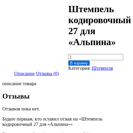
Штемпель
кодировочный
27 для
«Альпина»
Количество
товара
В корзину
Штемпель
Категория:
Штемпеля
кодировочный
Описание
Отзывы (0)
27
для
описание товара
"Альпина"
Отзывы
Отзывов пока нет.
Будьте первым, кто оставил отзыв на «Штемпель
кодировочный 27 для «Альпина»»