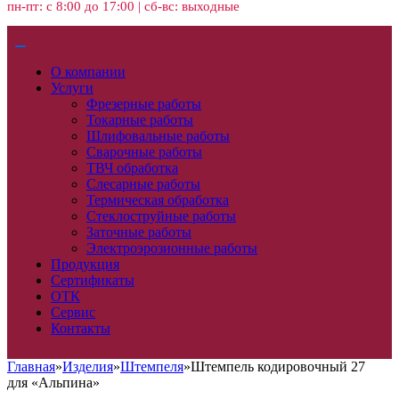
пн-пт: с 8:00 до 17:00 | сб-вс: выходные
О компании
Услуги
Фрезерные работы
Токарные работы
Шлифовальные работы
Сварочные работы
ТВЧ обработка
Слесарные работы
Термическая обработка
Стеклоструйные работы
Заточные работы
Электроэрозионные работы
Продукция
Сертификаты
ОТК
Сервис
Контакты
Главная
»
Изделия
»
Штемпеля
»
Штемпель кодировочный 27
для «Альпина»