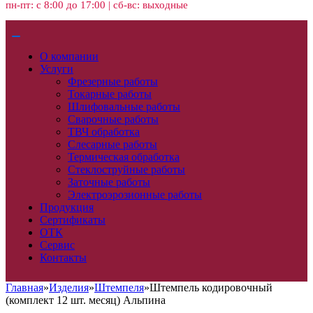
пн-пт: с 8:00 до 17:00 | сб-вс: выходные
О компании
Услуги
Фрезерные работы
Токарные работы
Шлифовальные работы
Сварочные работы
ТВЧ обработка
Слесарные работы
Термическая обработка
Стеклоструйные работы
Заточные работы
Электроэрозионные работы
Продукция
Сертификаты
ОТК
Сервис
Контакты
Главная
»
Изделия
»
Штемпеля
»
Штемпель кодировочный
(комплект 12 шт. месяц) Альпина