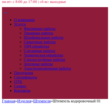
пн-пт: с 8:00 до 17:00 | сб-вс: выходные
О компании
Услуги
Фрезерные работы
Токарные работы
Шлифовальные работы
Сварочные работы
ТВЧ обработка
Слесарные работы
Термическая обработка
Стеклоструйные работы
Заточные работы
Электроэрозионные работы
Продукция
Сертификаты
ОТК
Сервис
Контакты
Главная
»
Изделия
»
Штемпеля
»
Штемпель кодировочный 01