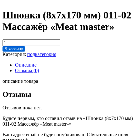
Шпонка (8х7х170 мм) 011-02
Массажёр «Meat master»
Количество
товара
В корзину
Шпонка
Категория:
подкатегория
(8х7х170
мм)
Описание
011-
Отзывы (0)
02
Массажёр
описание товара
"Meat
master"
Отзывы
Отзывов пока нет.
Будьте первым, кто оставил отзыв на «Шпонка (8х7х170 мм)
011-02 Массажёр «Meat master»»
Ваш адрес email не будет опубликован.
Обязательные поля