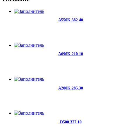
A550K.382.40
A090K.210.10
A200K.285.30
D500.377.10