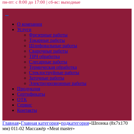
пн-пт: с 8:00 до 17:00 | сб-вс: выходные
О компании
Услуги
Фрезерные работы
Токарные работы
Шлифовальные работы
Сварочные работы
ТВЧ обработка
Слесарные работы
Термическая обработка
Стеклоструйные работы
Заточные работы
Электроэрозионные работы
Продукция
Сертификаты
ОТК
Сервис
Контакты
Главная
»
Главная категория
»
подкатегория
»
Шпонка (8х7х170
мм) 011-02 Массажёр «Meat master»