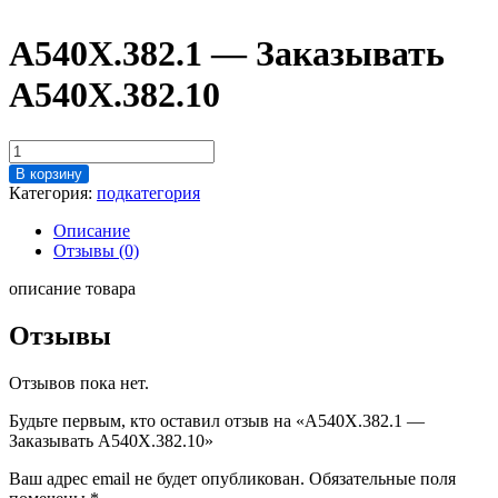
A540X.382.1 — Заказывать
A540X.382.10
Количество
товара
В корзину
A540X.382.1
Категория:
подкатегория
-
Заказывать
Описание
A540X.382.10
Отзывы (0)
описание товара
Отзывы
Отзывов пока нет.
Будьте первым, кто оставил отзыв на «A540X.382.1 —
Заказывать A540X.382.10»
Ваш адрес email не будет опубликован.
Обязательные поля