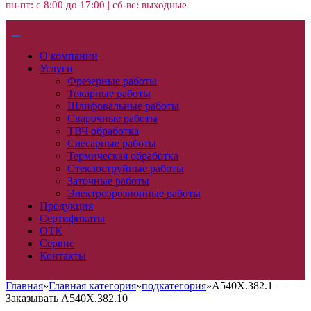
пн-пт: с 8:00 до 17:00 | сб-вс: выходные
О компании
Услуги
Фрезерные работы
Токарные работы
Шлифовальные работы
Сварочные работы
ТВЧ обработка
Слесарные работы
Термическая обработка
Стеклоструйные работы
Заточные работы
Электроэрозионные работы
Продукция
Сертификаты
ОТК
Сервис
Контакты
Главная
»
Главная категория
»
подкатегория
»
A540X.382.1 —
Заказывать A540X.382.10