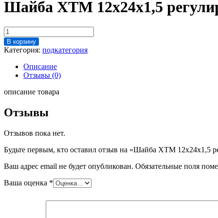
Шайба ХТМ 12х24х1,5 регули
Количество
товара
В корзину
Шайба
Категория:
подкатегория
ХТМ
12х24х1,5
Описание
регулир.
Отзывы (0)
описание товара
Отзывы
Отзывов пока нет.
Будьте первым, кто оставил отзыв на «Шайба ХТМ 12х24х1,5 р
Ваш адрес email не будет опубликован.
Обязательные поля пом
Ваша оценка
*