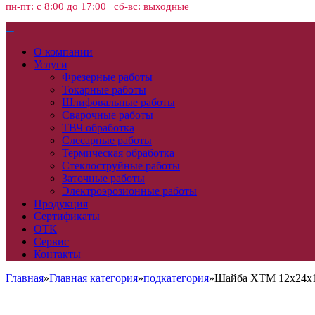
пн-пт: с 8:00 до 17:00 | сб-вс: выходные
О компании
Услуги
Фрезерные работы
Токарные работы
Шлифовальные работы
Сварочные работы
ТВЧ обработка
Слесарные работы
Термическая обработка
Стеклоструйные работы
Заточные работы
Электроэрозионные работы
Продукция
Сертификаты
ОТК
Сервис
Контакты
Главная
»
Главная категория
»
подкатегория
»
Шайба ХТМ 12х24х1,