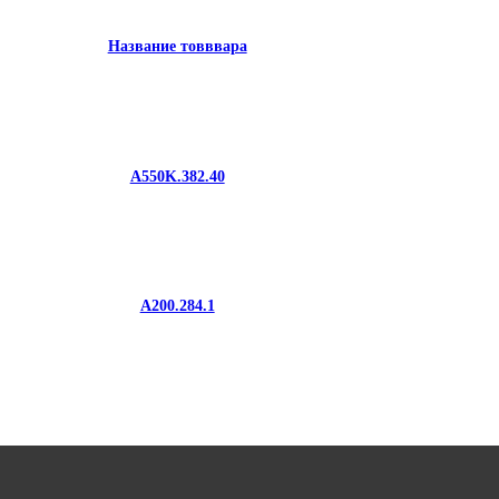
Название товввара
A550K.382.40
A200.284.1