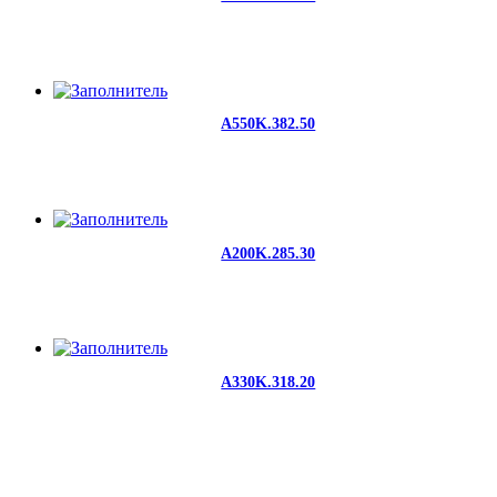
A550K.382.50
A200K.285.30
A330K.318.20