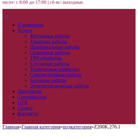
пн-пт: с 8:00 до 17:00 | сб-вс: выходные
О компании
Услуги
Фрезерные работы
Токарные работы
Шлифовальные работы
Сварочные работы
ТВЧ обработка
Слесарные работы
Термическая обработка
Стеклоструйные работы
Заточные работы
Электроэрозионные работы
Продукция
Сертификаты
ОТК
Сервис
Контакты
Главная
»
Главная категория
»
подкатегория
»
Z200K.276.1