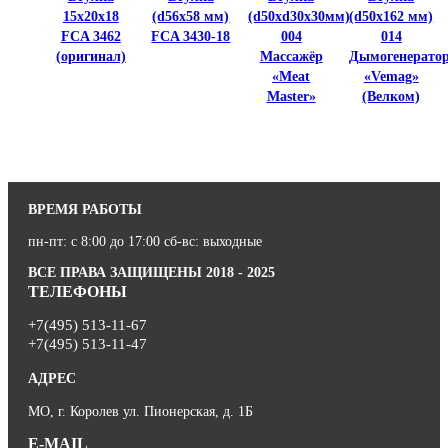
15х20х18
(d56x58 мм)
(d50xd30x30мм)
(d50x162 мм)
FCA 3462
FCA 3430-18
004
014
(оригинал)
Массажёр
Дымогенерато
«Meat
«Vemag»
Master»
(Велком)
ВРЕМЯ РАБОТЫ
пн-пт: с 8:00 до 17:00 сб-вс: выходные
ВСЕ ПРАВА ЗАЩИЩЕНЫ 2018 - 2025
ТЕЛЕФОНЫ
+7(495) 513-11-67
+7(495) 513-11-47
АДРЕС
МО, г. Королев ул. Пионерская, д. 1Б
E-MAIL