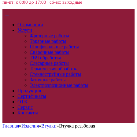
пн-пт: с 8:00 до 17:00 | сб-вс: выходные
О компании
Услуги
Фрезерные работы
Токарные работы
Шлифовальные работы
Сварочные работы
ТВЧ обработка
Слесарные работы
Термическая обработка
Стеклоструйные работы
Заточные работы
Электроэрозионные работы
Продукция
Сертификаты
ОТК
Сервис
Контакты
Главная
»
Изделия
»
Втулки
»
Втулка резьбовая