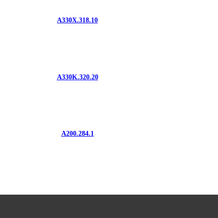
A330X.318.10
A330K.320.20
A200.284.1