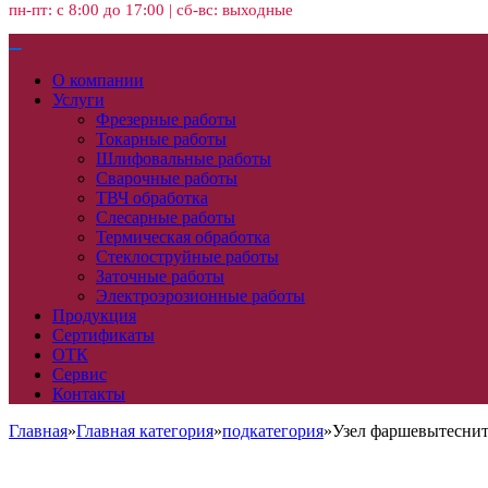
пн-пт: с 8:00 до 17:00 | сб-вс: выходные
О компании
Услуги
Фрезерные работы
Токарные работы
Шлифовальные работы
Сварочные работы
ТВЧ обработка
Слесарные работы
Термическая обработка
Стеклоструйные работы
Заточные работы
Электроэрозионные работы
Продукция
Сертификаты
ОТК
Сервис
Контакты
Главная
»
Главная категория
»
подкатегория
»
Узел фаршевытеснит