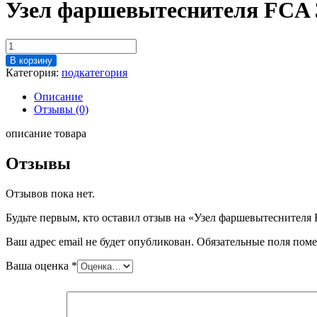
Узел фаршевытеснителя FCA 3
Количество
товара
В корзину
Узел
Категория:
подкатегория
фаршевытеснителя
FCA
Описание
3430-
Отзывы (0)
18
(ремонт)
описание товара
Отзывы
Отзывов пока нет.
Будьте первым, кто оставил отзыв на «Узел фаршевытеснителя 
Ваш адрес email не будет опубликован.
Обязательные поля пом
Ваша оценка
*