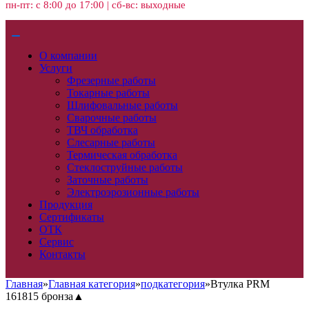
пн-пт: с 8:00 до 17:00 | сб-вс: выходные
О компании
Услуги
Фрезерные работы
Токарные работы
Шлифовальные работы
Сварочные работы
ТВЧ обработка
Слесарные работы
Термическая обработка
Стеклоструйные работы
Заточные работы
Электроэрозионные работы
Продукция
Сертификаты
ОТК
Сервис
Контакты
Главная
»
Главная категория
»
подкатегория
»
Втулка PRM
161815 бронза▲