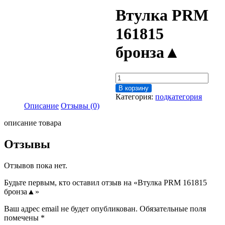
Втулка PRM
161815
бронза▲
Количество
товара
В корзину
Втулка
Категория:
подкатегория
PRM
Описание
Отзывы (0)
161815
бронза▲
описание товара
Отзывы
Отзывов пока нет.
Будьте первым, кто оставил отзыв на «Втулка PRM 161815
бронза▲»
Ваш адрес email не будет опубликован.
Обязательные поля
помечены
*