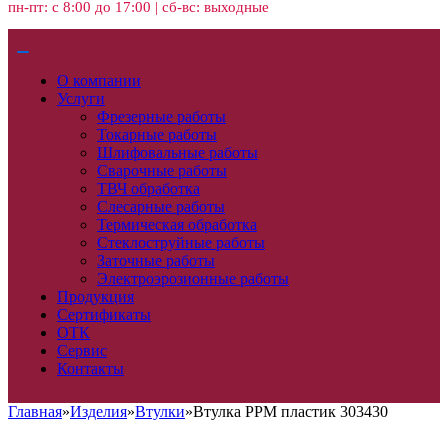
пн-пт: с 8:00 до 17:00 | сб-вс: выходные
О компании
Услуги
Фрезерные работы
Токарные работы
Шлифовальные работы
Сварочные работы
ТВЧ обработка
Слесарные работы
Термическая обработка
Стеклоструйные работы
Заточные работы
Электроэрозионные работы
Продукция
Сертификаты
ОТК
Сервис
Контакты
Главная
»
Изделия
»
Втулки
»
Втулка PPM пластик 303430