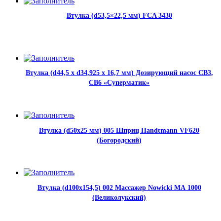
Втулка (d53,5×22,5 мм) FCA 3430
Втулка (d44,5 x d34,925 x 16,7 мм) Дозирующий насос CB3,
CB6 «Суперматик»
Втулка (d50x25 мм) 005 Шприц Handtmann VF620
(Богородский)
Втулка (d100x154,5) 002 Массажер Nowicki МА 1000
(Великолукский)