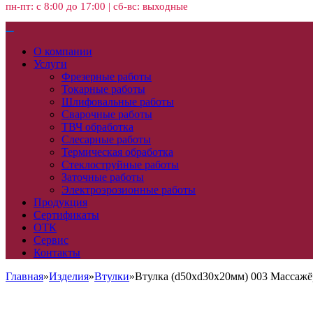
пн-пт: с 8:00 до 17:00 | сб-вс: выходные
О компании
Услуги
Фрезерные работы
Токарные работы
Шлифовальные работы
Сварочные работы
ТВЧ обработка
Слесарные работы
Термическая обработка
Стеклоструйные работы
Заточные работы
Электроэрозионные работы
Продукция
Сертификаты
ОТК
Сервис
Контакты
Главная
»
Изделия
»
Втулки
»
Втулка (d50xd30x20мм) 003 Массажё