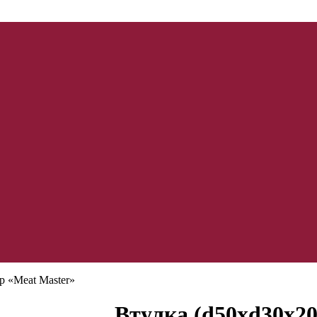
р «Meat Master»
Втулка (d50xd30x2