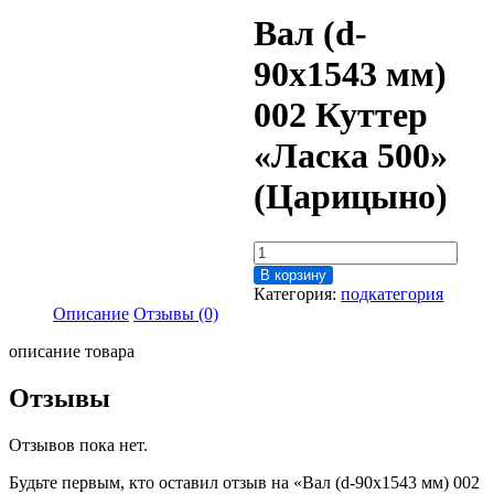
Вал (d-
90х1543 мм)
002 Куттер
«Ласка 500»
(Царицыно)
Количество
товара
В корзину
Вал
Категория:
подкатегория
(d-
Описание
Отзывы (0)
90х1543
мм)
описание товара
002
Куттер
Отзывы
"Ласка
500"
Отзывов пока нет.
(Царицыно)
Будьте первым, кто оставил отзыв на «Вал (d-90х1543 мм) 002