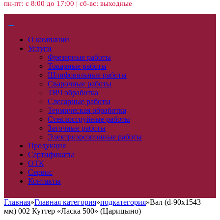
пн-пт: с 8:00 до 17:00 | сб-вс: выходные
О компании
Услуги
Фрезерные работы
Токарные работы
Шлифовальные работы
Сварочные работы
ТВЧ обработка
Слесарные работы
Термическая обработка
Стеклоструйные работы
Заточные работы
Электроэрозионные работы
Продукция
Сертификаты
ОТК
Сервис
Контакты
Главная
»
Главная категория
»
подкатегория
»
Вал (d-90х1543
мм) 002 Куттер «Ласка 500» (Царицыно)