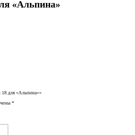
ля «Альпина»
й 18 для «Альпина»»
ечены
*