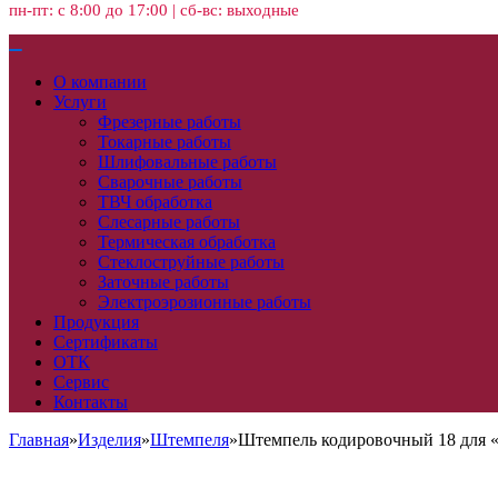
пн-пт: с 8:00 до 17:00 | сб-вс: выходные
О компании
Услуги
Фрезерные работы
Токарные работы
Шлифовальные работы
Сварочные работы
ТВЧ обработка
Слесарные работы
Термическая обработка
Стеклоструйные работы
Заточные работы
Электроэрозионные работы
Продукция
Сертификаты
ОТК
Сервис
Контакты
Главная
»
Изделия
»
Штемпеля
»
Штемпель кодировочный 18 для 