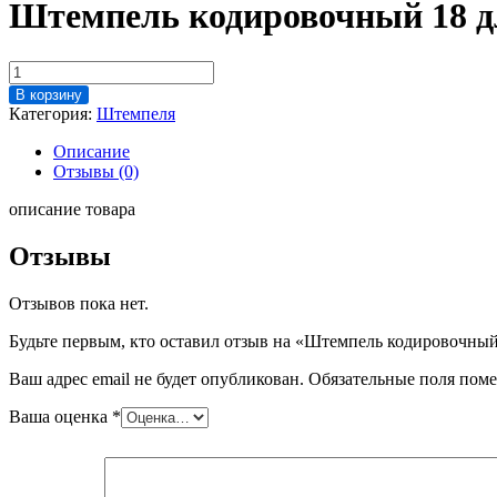
Штемпель кодировочный 18 д
Количество
товара
В корзину
Штемпель
Категория:
Штемпеля
кодировочный
18
Описание
для
Отзывы (0)
"Альпина"
описание товара
Отзывы
Отзывов пока нет.
Будьте первым, кто оставил отзыв на «Штемпель кодировочны
Ваш адрес email не будет опубликован.
Обязательные поля пом
Ваша оценка
*