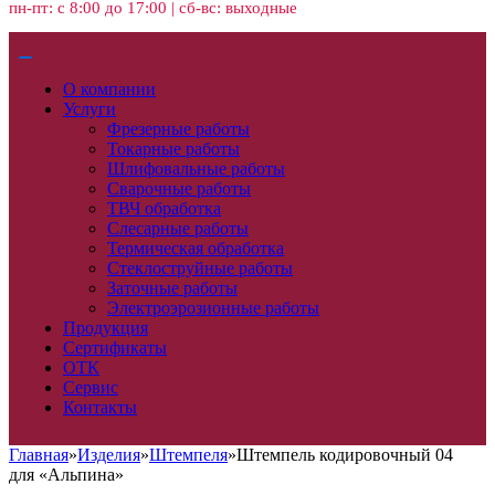
пн-пт: с 8:00 до 17:00 | сб-вс: выходные
О компании
Услуги
Фрезерные работы
Токарные работы
Шлифовальные работы
Сварочные работы
ТВЧ обработка
Слесарные работы
Термическая обработка
Стеклоструйные работы
Заточные работы
Электроэрозионные работы
Продукция
Сертификаты
ОТК
Сервис
Контакты
Главная
»
Изделия
»
Штемпеля
»
Штемпель кодировочный 04
для «Альпина»