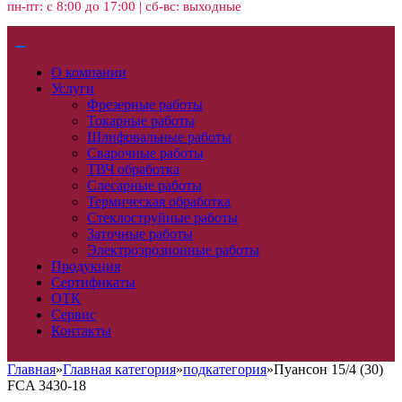
пн-пт: с 8:00 до 17:00 | сб-вс: выходные
О компании
Услуги
Фрезерные работы
Токарные работы
Шлифовальные работы
Сварочные работы
ТВЧ обработка
Слесарные работы
Термическая обработка
Стеклоструйные работы
Заточные работы
Электроэрозионные работы
Продукция
Сертификаты
ОТК
Сервис
Контакты
Главная
»
Главная категория
»
подкатегория
»
Пуансон 15/4 (30)
FCA 3430-18