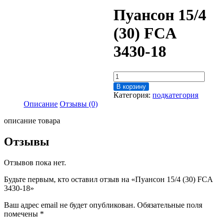
Пуансон 15/4
(30) FCA
3430-18
Количество
товара
В корзину
Пуансон
Категория:
подкатегория
15/4
Описание
Отзывы (0)
(30)
FCA
описание товара
3430-
18
Отзывы
Отзывов пока нет.
Будьте первым, кто оставил отзыв на «Пуансон 15/4 (30) FCA
3430-18»
Ваш адрес email не будет опубликован.
Обязательные поля
помечены
*