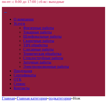
пн-пт: с 8:00 до 17:00 | сб-вс: выходные
О компании
Услуги
Фрезерные работы
Токарные работы
Шлифовальные работы
Сварочные работы
ТВЧ обработка
Слесарные работы
Термическая обработка
Стеклоструйные работы
Заточные работы
Электроэрозионные работы
Продукция
Сертификаты
ОТК
Сервис
Контакты
Главная
»
Главная категория
»
подкатегория
»
Нож