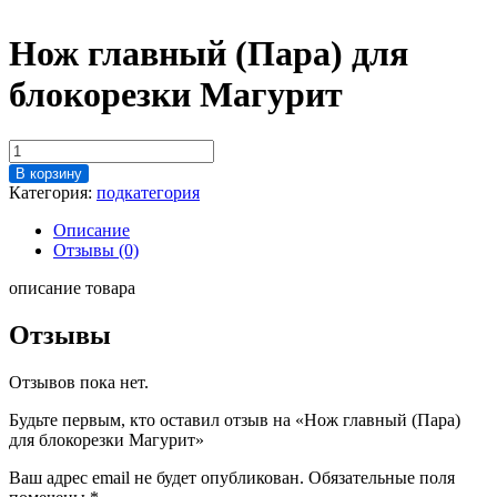
Нож главный (Пара) для
блокорезки Магурит
Количество
товара
В корзину
Нож
Категория:
подкатегория
главный
(Пара)
Описание
для
Отзывы (0)
блокорезки
Магурит
описание товара
Отзывы
Отзывов пока нет.
Будьте первым, кто оставил отзыв на «Нож главный (Пара)
для блокорезки Магурит»
Ваш адрес email не будет опубликован.
Обязательные поля