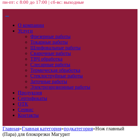
пн-пт: с 8:00 до 17:00 | сб-вс: выходные
О компании
Услуги
Фрезерные работы
Токарные работы
Шлифовальные работы
Сварочные работы
ТВЧ обработка
Слесарные работы
Термическая обработка
Стеклоструйные работы
Заточные работы
Электроэрозионные работы
Продукция
Сертификаты
ОТК
Сервис
Контакты
Главная
»
Главная категория
»
подкатегория
»
Нож главный
(Пара) для блокорезки Магурит