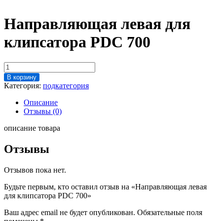
Направляющая левая для
клипсатора PDC 700
Количество
товара
В корзину
Направляющая
Категория:
подкатегория
левая
для
Описание
клипсатора
Отзывы (0)
PDC
700
описание товара
Отзывы
Отзывов пока нет.
Будьте первым, кто оставил отзыв на «Направляющая левая
для клипсатора PDC 700»
Ваш адрес email не будет опубликован.
Обязательные поля