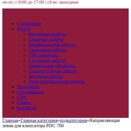
пн-пт: с 8:00 до 17:00 | сб-вс: выходные
О компании
Услуги
Фрезерные работы
Токарные работы
Шлифовальные работы
Сварочные работы
ТВЧ обработка
Слесарные работы
Термическая обработка
Стеклоструйные работы
Заточные работы
Электроэрозионные работы
Продукция
Сертификаты
ОТК
Сервис
Контакты
Главная
»
Главная категория
»
подкатегория
»
Направляющая
левая для клипсатора PDC 700