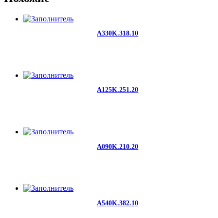
A330K.318.10
A125K.251.20
A090K.210.20
A540K.382.10