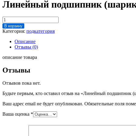
Линейный подшипник (шарико
Количество
товара
В корзину
Линейный
Категория:
подкатегория
подшипник
(шариковый
Описание
сепаратор)
Отзывы (0)
ST7130
12х043,
описание товара
алюминий
Отзывы
Отзывов пока нет.
Будьте первым, кто оставил отзыв на «Линейный подшипник (
Ваш адрес email не будет опубликован.
Обязательные поля пом
Ваша оценка
*