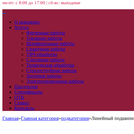
пн-пт: с 8:00 до 17:00 | сб-вс: выходные
О компании
Услуги
Фрезерные работы
Токарные работы
Шлифовальные работы
Сварочные работы
ТВЧ обработка
Слесарные работы
Термическая обработка
Стеклоструйные работы
Заточные работы
Электроэрозионные работы
Продукция
Сертификаты
ОТК
Сервис
Контакты
Главная
»
Главная категория
»
подкатегория
»
Линейный подшипни