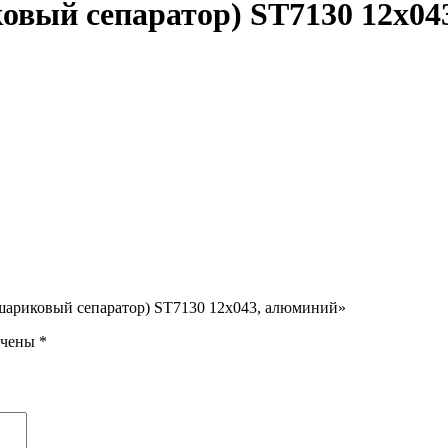
вый сепаратор) ST7130 12х04
шариковый сепаратор) ST7130 12х043, алюминий»
ечены
*