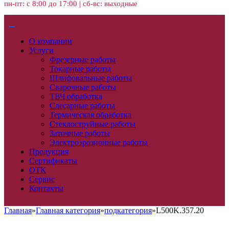
пн-пт: с 8:00 до 17:00 | сб-вс: выходные
О компании
Услуги
Фрезерные работы
Токарные работы
Шлифовальные работы
Сварочные работы
ТВЧ обработка
Слесарные работы
Термическая обработка
Стеклоструйные работы
Заточные работы
Электроэрозионные работы
Продукция
Сертификаты
ОТК
Сервис
Контакты
Главная
»
Главная категория
»
подкатегория
»
L500K.357.20