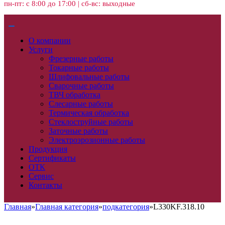
пн-пт: с 8:00 до 17:00 | сб-вс: выходные
О компании
Услуги
Фрезерные работы
Токарные работы
Шлифовальные работы
Сварочные работы
ТВЧ обработка
Слесарные работы
Термическая обработка
Стеклоструйные работы
Заточные работы
Электроэрозионные работы
Продукция
Сертификаты
ОТК
Сервис
Контакты
Главная
»
Главная категория
»
подкатегория
»
L330KF.318.10