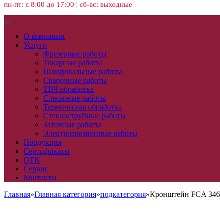
пн-пт: с 8:00 до 17:00 | сб-вс: выходные
О компании
Услуги
Фрезерные работы
Токарные работы
Шлифовальные работы
Сварочные работы
ТВЧ обработка
Слесарные работы
Термическая обработка
Стеклоструйные работы
Заточные работы
Электроэрозионные работы
Продукция
Сертификаты
ОТК
Сервис
Контакты
Главная
»
Главная категория
»
подкатегория
»
Кронштейн FCA 346