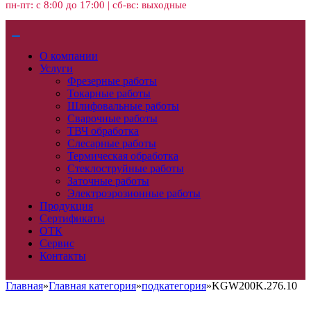
пн-пт: с 8:00 до 17:00 | сб-вс: выходные
О компании
Услуги
Фрезерные работы
Токарные работы
Шлифовальные работы
Сварочные работы
ТВЧ обработка
Слесарные работы
Термическая обработка
Стеклоструйные работы
Заточные работы
Электроэрозионные работы
Продукция
Сертификаты
ОТК
Сервис
Контакты
Главная
»
Главная категория
»
подкатегория
»
KGW200K.276.10