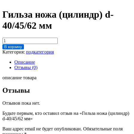
Гильза ножа (цилиндр) d-
40/45/62 мм
Количество
товара
В корзину
Гильза
Категория:
подкатегория
ножа
(цилиндр)
Описание
d-
Отзывы (0)
40/45/62
мм
описание товара
Отзывы
Отзывов пока нет.
Будьте первым, кто оставил отзыв на «Гильза ножа (цилиндр)
d-40/45/62 мм»
Ваш адрес email не будет опубликован.
Обязательные поля