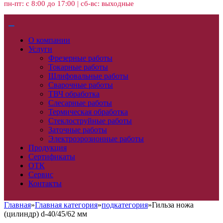
пн-пт: с 8:00 до 17:00 | сб-вс: выходные
О компании
Услуги
Фрезерные работы
Токарные работы
Шлифовальные работы
Сварочные работы
ТВЧ обработка
Слесарные работы
Термическая обработка
Стеклоструйные работы
Заточные работы
Электроэрозионные работы
Продукция
Сертификаты
ОТК
Сервис
Контакты
Главная
»
Главная категория
»
подкатегория
»
Гильза ножа
(цилиндр) d-40/45/62 мм