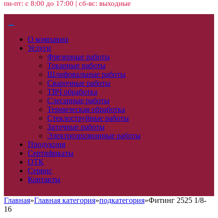
пн-пт: с 8:00 до 17:00 | сб-вс: выходные
О компании
Услуги
Фрезерные работы
Токарные работы
Шлифовальные работы
Сварочные работы
ТВЧ обработка
Слесарные работы
Термическая обработка
Стеклоструйные работы
Заточные работы
Электроэрозионные работы
Продукция
Сертификаты
ОТК
Сервис
Контакты
Главная
»
Главная категория
»
подкатегория
»
Фитинг 2525 1/8-
16