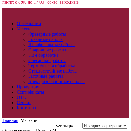
пн-пт: с 8:00 до 17:00 | сб-вс: выходные
О компании
Услуги
Фрезерные работы
Токарные работы
Шлифовальные работы
Сварочные работы
ТВЧ обработка
Слесарные работы
Термическая обработка
Стеклоструйные работы
Заточные работы
Электроэрозионные работы
Продукция
Сертификаты
ОТК
Сервис
Контакты
Главная
»
Магазин
Фильтр»
Отображение 1–16 из 1724