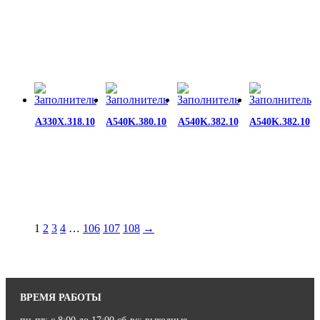
A330X.318.10
A540K.380.10
A540K.382.10
A540K.382.10
1
2
3
4
…
106
107
108
→
ВРЕМЯ РАБОТЫ