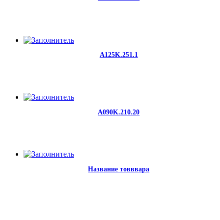
A125K.251.1
A090K.210.20
Название товввара