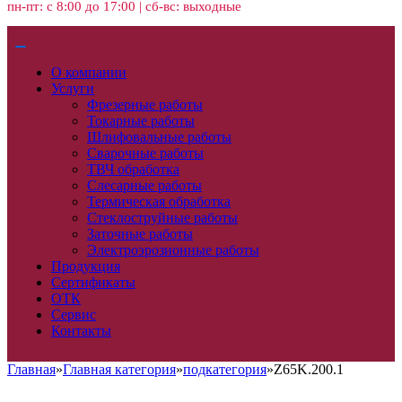
пн-пт: с 8:00 до 17:00 | сб-вс: выходные
О компании
Услуги
Фрезерные работы
Токарные работы
Шлифовальные работы
Сварочные работы
ТВЧ обработка
Слесарные работы
Термическая обработка
Стеклоструйные работы
Заточные работы
Электроэрозионные работы
Продукция
Сертификаты
ОТК
Сервис
Контакты
Главная
»
Главная категория
»
подкатегория
»
Z65K.200.1