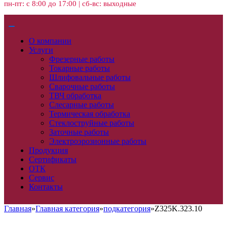
пн-пт: с 8:00 до 17:00 | сб-вс: выходные
О компании
Услуги
Фрезерные работы
Токарные работы
Шлифовальные работы
Сварочные работы
ТВЧ обработка
Слесарные работы
Термическая обработка
Стеклоструйные работы
Заточные работы
Электроэрозионные работы
Продукция
Сертификаты
ОТК
Сервис
Контакты
Главная
»
Главная категория
»
подкатегория
»
Z325K.323.10