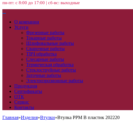
пн-пт: с 8:00 до 17:00 | сб-вс: выходные
О компании
Услуги
Фрезерные работы
Токарные работы
Шлифовальные работы
Сварочные работы
ТВЧ обработка
Слесарные работы
Термическая обработка
Стеклоструйные работы
Заточные работы
Электроэрозионные работы
Продукция
Сертификаты
ОТК
Сервис
Контакты
Главная
»
Изделия
»
Втулки
»
Втулка PPM В пластик 202220