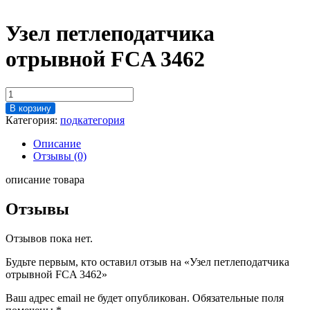
Узел петлеподатчика
отрывной FCA 3462
Количество
товара
В корзину
Узел
Категория:
подкатегория
петлеподатчика
отрывной
Описание
FCA
Отзывы (0)
3462
описание товара
Отзывы
Отзывов пока нет.
Будьте первым, кто оставил отзыв на «Узел петлеподатчика
отрывной FCA 3462»
Ваш адрес email не будет опубликован.
Обязательные поля