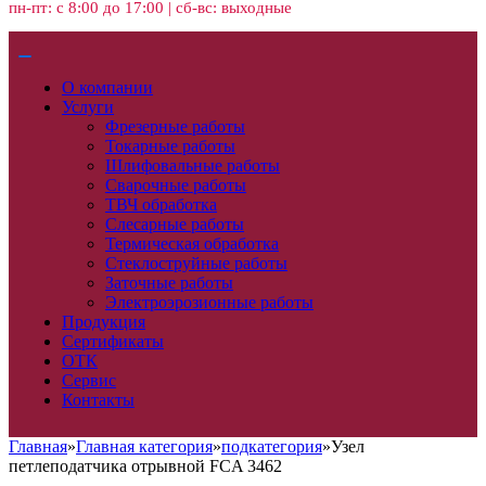
пн-пт: с 8:00 до 17:00 | сб-вс: выходные
О компании
Услуги
Фрезерные работы
Токарные работы
Шлифовальные работы
Сварочные работы
ТВЧ обработка
Слесарные работы
Термическая обработка
Стеклоструйные работы
Заточные работы
Электроэрозионные работы
Продукция
Сертификаты
ОТК
Сервис
Контакты
Главная
»
Главная категория
»
подкатегория
»
Узел
петлеподатчика отрывной FCA 3462