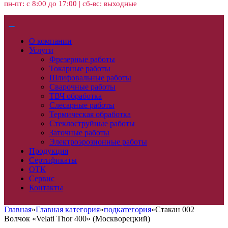
пн-пт: с 8:00 до 17:00 | сб-вс: выходные
О компании
Услуги
Фрезерные работы
Токарные работы
Шлифовальные работы
Сварочные работы
ТВЧ обработка
Слесарные работы
Термическая обработка
Стеклоструйные работы
Заточные работы
Электроэрозионные работы
Продукция
Сертификаты
ОТК
Сервис
Контакты
Главная
»
Главная категория
»
подкатегория
»
Стакан 002
Волчок «Velati Thor 400» (Москворецкий)