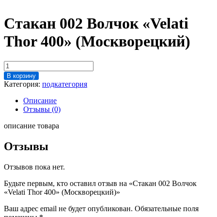
Стакан 002 Волчок «Velati
Thor 400» (Москворецкий)
Количество
товара
В корзину
Стакан
Категория:
подкатегория
002
Волчок
Описание
"Velati
Отзывы (0)
Thor
400"
описание товара
(Москворецкий)
Отзывы
Отзывов пока нет.
Будьте первым, кто оставил отзыв на «Стакан 002 Волчок
«Velati Thor 400» (Москворецкий)»
Ваш адрес email не будет опубликован.
Обязательные поля