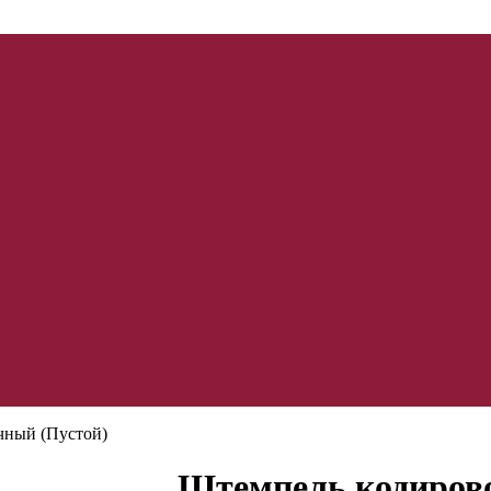
чный (Пустой)
Штемпель кодиров