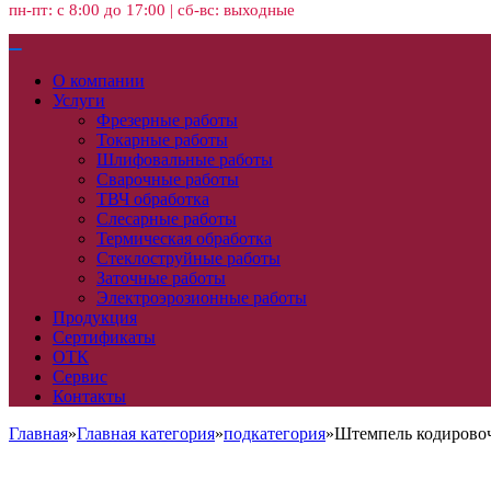
пн-пт: с 8:00 до 17:00 | сб-вс: выходные
О компании
Услуги
Фрезерные работы
Токарные работы
Шлифовальные работы
Сварочные работы
ТВЧ обработка
Слесарные работы
Термическая обработка
Стеклоструйные работы
Заточные работы
Электроэрозионные работы
Продукция
Сертификаты
ОТК
Сервис
Контакты
Главная
»
Главная категория
»
подкатегория
»
Штемпель кодирово