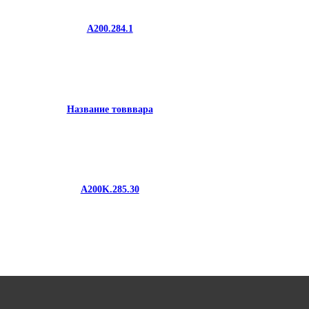
A200.284.1
Название товввара
A200K.285.30