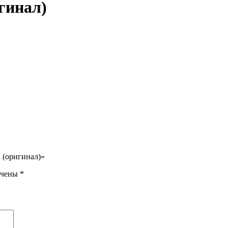
гинал)
 (оригинал)»
ечены
*