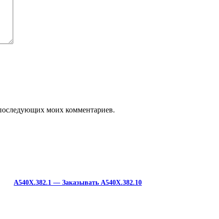
ля последующих моих комментариев.
A540X.382.1 — Заказывать A540X.382.10