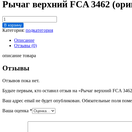
Рычаг верхний FCA 3462 (ори
Количество
товара
В корзину
Рычаг
Категория:
подкатегория
верхний
FCA
Описание
3462
Отзывы (0)
(оригинал)
описание товара
Отзывы
Отзывов пока нет.
Будьте первым, кто оставил отзыв на «Рычаг верхний FCA 3462
Ваш адрес email не будет опубликован.
Обязательные поля пом
Ваша оценка
*