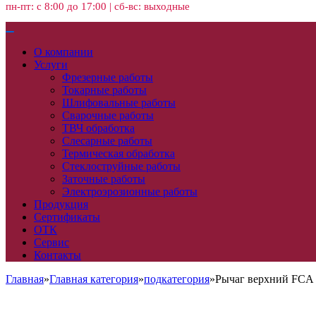
пн-пт: с 8:00 до 17:00 | сб-вс: выходные
О компании
Услуги
Фрезерные работы
Токарные работы
Шлифовальные работы
Сварочные работы
ТВЧ обработка
Слесарные работы
Термическая обработка
Стеклоструйные работы
Заточные работы
Электроэрозионные работы
Продукция
Сертификаты
ОТК
Сервис
Контакты
Главная
»
Главная категория
»
подкатегория
»
Рычаг верхний FCA 