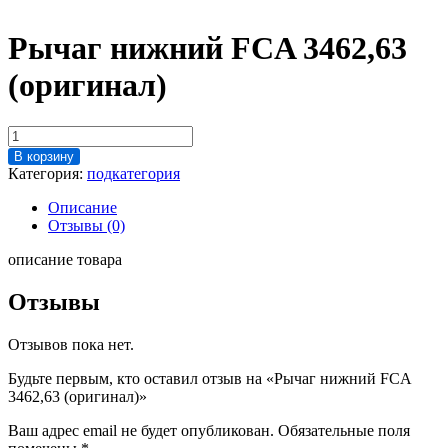
Рычаг нижний FCA 3462,63
(оригинал)
Количество
товара
В корзину
Рычаг
Категория:
подкатегория
нижний
FCA
Описание
3462,63
Отзывы (0)
(оригинал)
описание товара
Отзывы
Отзывов пока нет.
Будьте первым, кто оставил отзыв на «Рычаг нижний FCA
3462,63 (оригинал)»
Ваш адрес email не будет опубликован.
Обязательные поля