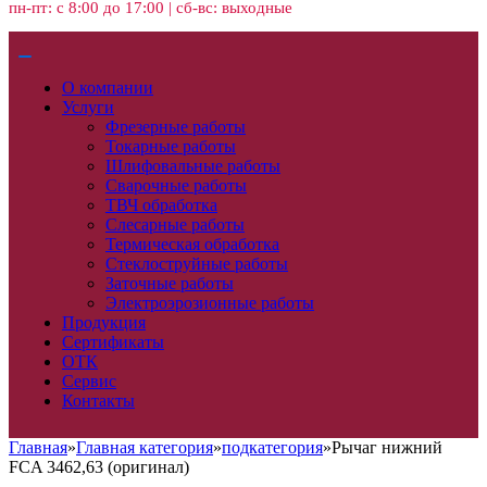
пн-пт: с 8:00 до 17:00 | сб-вс: выходные
О компании
Услуги
Фрезерные работы
Токарные работы
Шлифовальные работы
Сварочные работы
ТВЧ обработка
Слесарные работы
Термическая обработка
Стеклоструйные работы
Заточные работы
Электроэрозионные работы
Продукция
Сертификаты
ОТК
Сервис
Контакты
Главная
»
Главная категория
»
подкатегория
»
Рычаг нижний
FCA 3462,63 (оригинал)