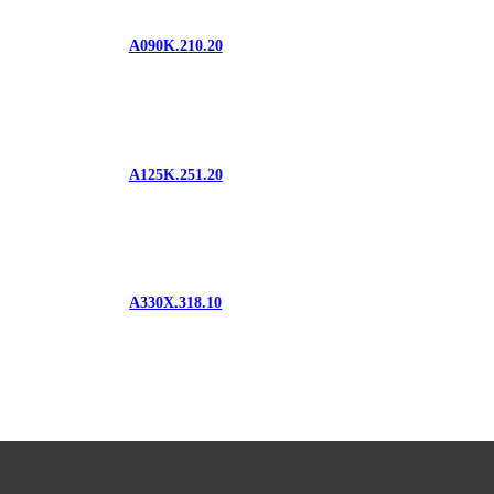
A090K.210.20
A125K.251.20
A330X.318.10