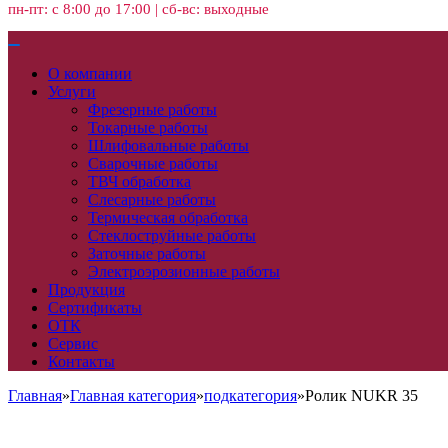
пн-пт: с 8:00 до 17:00 | сб-вс: выходные
О компании
Услуги
Фрезерные работы
Токарные работы
Шлифовальные работы
Сварочные работы
ТВЧ обработка
Слесарные работы
Термическая обработка
Стеклоструйные работы
Заточные работы
Электроэрозионные работы
Продукция
Сертификаты
ОТК
Сервис
Контакты
Главная
»
Главная категория
»
подкатегория
»
Ролик NUKR 35