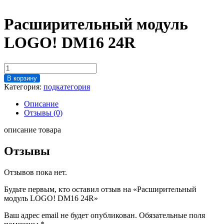
Расширительный модуль
LOGO! DM16 24R
Количество
товара
В корзину
Расширительный
Категория:
подкатегория
модуль
LOGO!
Описание
DM16
Отзывы (0)
24R
описание товара
Отзывы
Отзывов пока нет.
Будьте первым, кто оставил отзыв на «Расширительный
модуль LOGO! DM16 24R»
Ваш адрес email не будет опубликован.
Обязательные поля