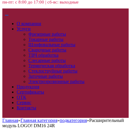
пн-пт: с 8:00 до 17:00 | сб-вс: выходные
О компании
Услуги
Фрезерные работы
Токарные работы
Шлифовальные работы
Сварочные работы
ТВЧ обработка
Слесарные работы
Термическая обработка
Стеклоструйные работы
Заточные работы
Электроэрозионные работы
Продукция
Сертификаты
ОТК
Сервис
Контакты
Главная
»
Главная категория
»
подкатегория
»
Расширительный
модуль LOGO! DM16 24R