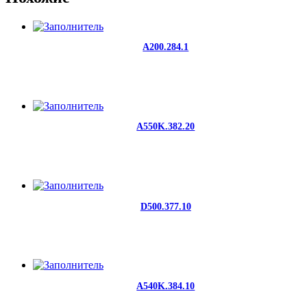
A200.284.1
A550K.382.20
D500.377.10
A540K.384.10