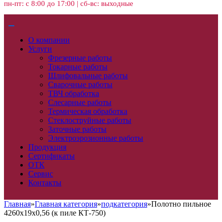
пн-пт: с 8:00 до 17:00 | сб-вс: выходные
О компании
Услуги
Фрезерные работы
Токарные работы
Шлифовальные работы
Сварочные работы
ТВЧ обработка
Слесарные работы
Термическая обработка
Стеклоструйные работы
Заточные работы
Электроэрозионные работы
Продукция
Сертификаты
ОТК
Сервис
Контакты
Главная
»
Главная категория
»
подкатегория
»
Полотно пильное
4260х19х0,56 (к пиле КТ-750)