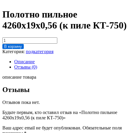
Полотно пильное
4260х19х0,56 (к пиле КТ-750)
Количество
товара
В корзину
Полотно
Категория:
подкатегория
пильное
4260х19х0,56
Описание
(к
Отзывы (0)
пиле
КТ-750)
описание товара
Отзывы
Отзывов пока нет.
Будьте первым, кто оставил отзыв на «Полотно пильное
4260х19х0,56 (к пиле КТ-750)»
Ваш адрес email не будет опубликован.
Обязательные поля