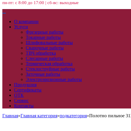
пн-пт: с 8:00 до 17:00 | сб-вс: выходные
О компании
Услуги
Фрезерные работы
Токарные работы
Шлифовальные работы
Сварочные работы
ТВЧ обработка
Слесарные работы
Термическая обработка
Стеклоструйные работы
Заточные работы
Электроэрозионные работы
Продукция
Сертификаты
ОТК
Сервис
Контакты
Главная
»
Главная категория
»
подкатегория
»
Полотно пильное 313