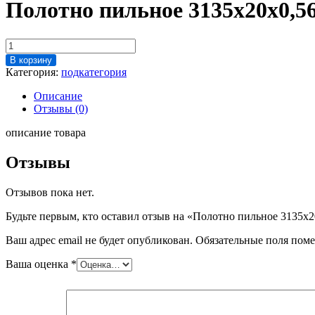
Полотно пильное 3135х20х0,56
Количество
товара
В корзину
Полотно
Категория:
подкатегория
пильное
3135х20х0,56
Описание
(к
Отзывы (0)
пиле
КТ-400,
описание товара
КТ-46)
Отзывы
Отзывов пока нет.
Будьте первым, кто оставил отзыв на «Полотно пильное 3135х2
Ваш адрес email не будет опубликован.
Обязательные поля пом
Ваша оценка
*