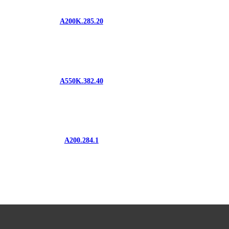
A200K.285.20
A550K.382.40
A200.284.1