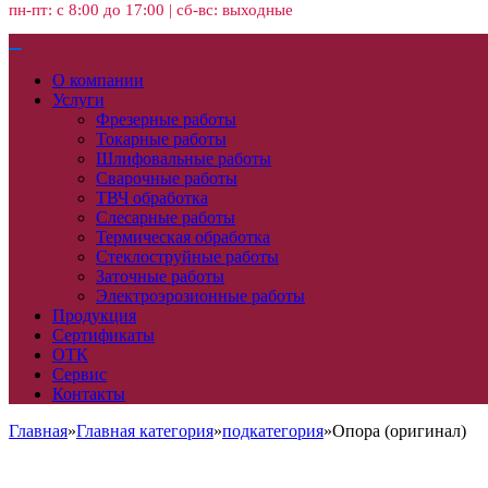
пн-пт: с 8:00 до 17:00 | сб-вс: выходные
О компании
Услуги
Фрезерные работы
Токарные работы
Шлифовальные работы
Сварочные работы
ТВЧ обработка
Слесарные работы
Термическая обработка
Стеклоструйные работы
Заточные работы
Электроэрозионные работы
Продукция
Сертификаты
ОТК
Сервис
Контакты
Главная
»
Главная категория
»
подкатегория
»
Опора (оригинал)