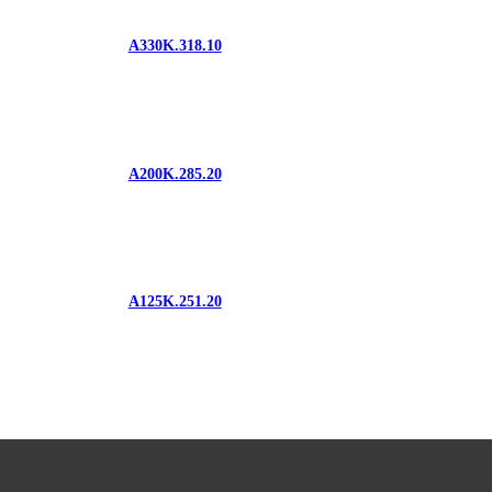
A330K.318.10
A200K.285.20
A125K.251.20