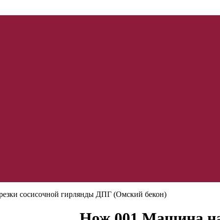
езки сосисочной гирлянды ДПГ (Омский бекон)
Нож 001 Машина на