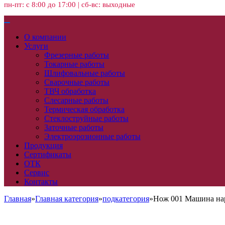
пн-пт: с 8:00 до 17:00 | сб-вс: выходные
О компании
Услуги
Фрезерные работы
Токарные работы
Шлифовальные работы
Сварочные работы
ТВЧ обработка
Слесарные работы
Термическая обработка
Стеклоструйные работы
Заточные работы
Электроэрозионные работы
Продукция
Сертификаты
ОТК
Сервис
Контакты
Главная
»
Главная категория
»
подкатегория
»
Нож 001 Машина нар