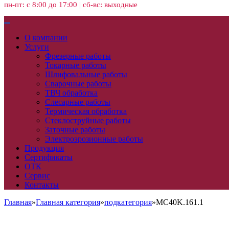
пн-пт: с 8:00 до 17:00 | сб-вс: выходные
О компании
Услуги
Фрезерные работы
Токарные работы
Шлифовальные работы
Сварочные работы
ТВЧ обработка
Слесарные работы
Термическая обработка
Стеклоструйные работы
Заточные работы
Электроэрозионные работы
Продукция
Сертификаты
ОТК
Сервис
Контакты
Главная
»
Главная категория
»
подкатегория
»
MC40K.161.1