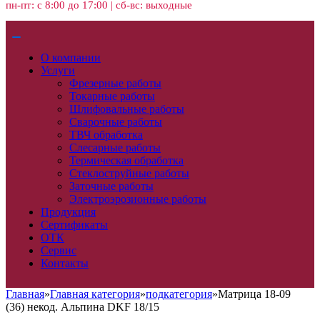
пн-пт: с 8:00 до 17:00 | сб-вс: выходные
О компании
Услуги
Фрезерные работы
Токарные работы
Шлифовальные работы
Сварочные работы
ТВЧ обработка
Слесарные работы
Термическая обработка
Стеклоструйные работы
Заточные работы
Электроэрозионные работы
Продукция
Сертификаты
ОТК
Сервис
Контакты
Главная
»
Главная категория
»
подкатегория
»
Матрица 18-09
(36) некод. Альпина DKF 18/15