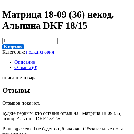
Матрица 18-09 (36) некод.
Альпина DKF 18/15
Количество
товара
В корзину
Матрица
Категория:
подкатегория
18-
09
Описание
(36)
Отзывы (0)
некод.
Альпина
описание товара
DKF
18/15
Отзывы
Отзывов пока нет.
Будьте первым, кто оставил отзыв на «Матрица 18-09 (36)
некод. Альпина DKF 18/15»
Ваш адрес email не будет опубликован.
Обязательные поля