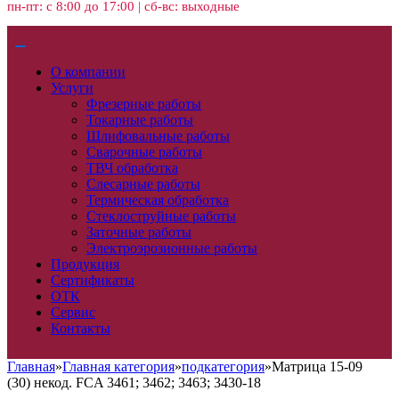
пн-пт: с 8:00 до 17:00 | сб-вс: выходные
О компании
Услуги
Фрезерные работы
Токарные работы
Шлифовальные работы
Сварочные работы
ТВЧ обработка
Слесарные работы
Термическая обработка
Стеклоструйные работы
Заточные работы
Электроэрозионные работы
Продукция
Сертификаты
ОТК
Сервис
Контакты
Главная
»
Главная категория
»
подкатегория
»
Матрица 15-09
(30) некод. FCA 3461; 3462; 3463; 3430-18