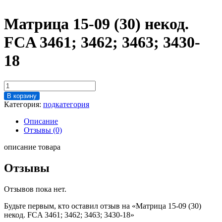
Матрица 15-09 (30) некод.
FCA 3461; 3462; 3463; 3430-
18
Количество
товара
В корзину
Матрица
Категория:
подкатегория
15-
09
Описание
(30)
Отзывы (0)
некод.
FCA
описание товара
3461;
3462;
Отзывы
3463;
3430-
Отзывов пока нет.
18
Будьте первым, кто оставил отзыв на «Матрица 15-09 (30)
некод. FCA 3461; 3462; 3463; 3430-18»